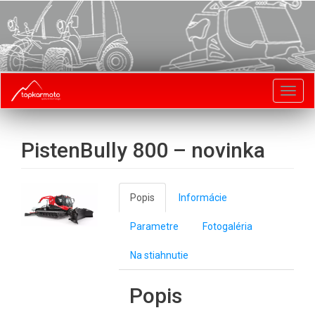
Toggl
navig
PistenBully 800 – novinka
Popis
Informácie
Parametre
Fotogaléria
Na stiahnutie
Popis