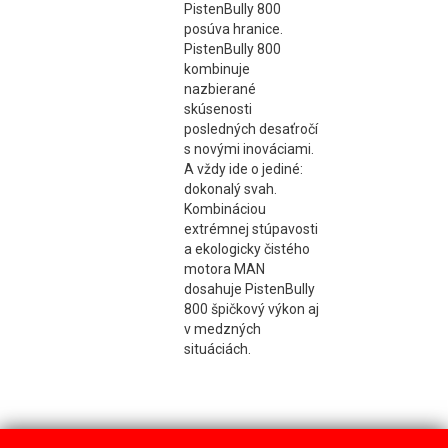
PistenBully 800
posúva hranice.
PistenBully 800
kombinuje
nazbierané
skúsenosti
posledných desaťročí
s novými inováciami.
A vždy ide o jediné:
dokonalý svah.
Kombináciou
extrémnej stúpavosti
a ekologicky čistého
motora MAN
dosahuje PistenBully
800 špičkový výkon aj
v medzných
situáciách.