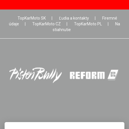
TopKarMoto SK
|
Ľudia a kontakty
|
Firemné
údaje
|
TopKarMoto CZ
|
TopKarMoto PL
|
Na
stiahnutie