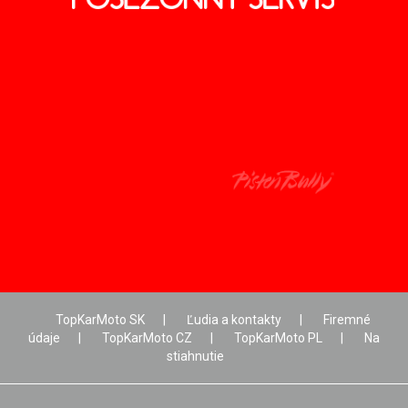
TopKarMoto SK
|
Ľudia a kontakty
|
Firemné
údaje
|
TopKarMoto CZ
|
TopKarMoto PL
|
Na
stiahnutie