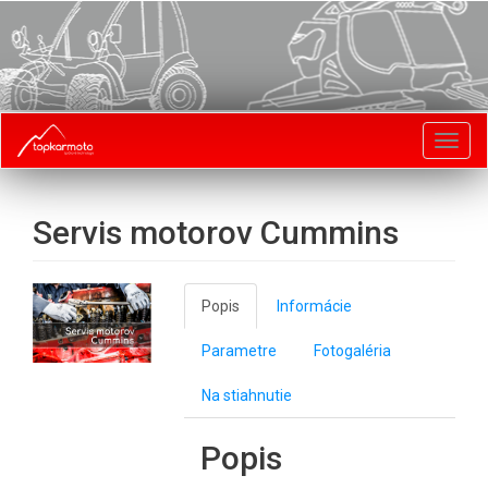
Toggl
navig
Servis motorov Cummins
Popis
Informácie
Parametre
Fotogaléria
Na stiahnutie
Popis